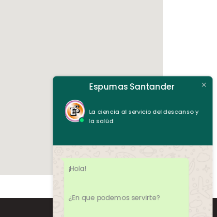
Espumas Santander
La ciencia al servicio del descanso y
la salúd
¡Hola!
¿En que podemos servirte?