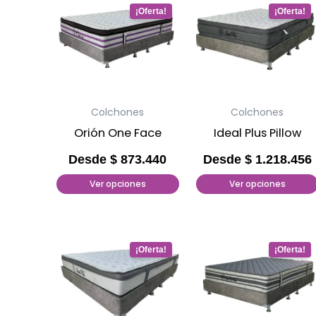
de
de
Este
Este
producto
producto
producto
producto
tiene
tiene
múltiples
múltiples
variantes.
variantes.
Las
Las
Colchones
Colchones
opciones
opciones
Orión One Face
Ideal Plus Pillow
se
se
pueden
pueden
Desde
$
873.440
Desde
$
1.218.456
elegir
elegir
Ver opciones
Ver opciones
en
en
la
la
página
página
Este
Este
de
de
producto
producto
producto
producto
tiene
tiene
múltiples
múltiples