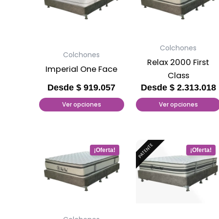
tiene
tiene
múltiples
múltiples
variantes.
variantes.
Las
Las
Colchones
opciones
opciones
Colchones
Relax 2000 First
se
se
Imperial One Face
Class
pueden
pueden
Desde
$
919.057
Desde
$
2.313.018
elegir
elegir
Ver opciones
Ver opciones
en
en
la
la
página
página
de
de
Este
Este
PATENTE
producto
producto
producto
producto
tiene
tiene
múltiples
múltiples
variantes.
variantes.
Las
Las