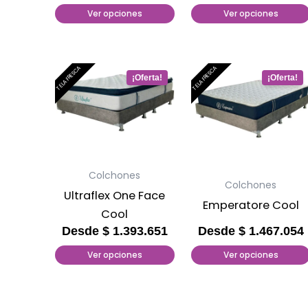
Ver opciones
Ver opciones
en
en
la
la
página
página
de
de
Este
Este
TELA FRESCA
TELA FRESCA
producto
producto
producto
producto
tiene
tiene
múltiples
múltiples
variantes.
variantes.
Las
Las
Colchones
opciones
opciones
Colchones
Ultraflex One Face
se
se
Emperatore Cool
Cool
pueden
pueden
Desde
$
1.393.651
Desde
$
1.467.054
elegir
elegir
Ver opciones
Ver opciones
en
en
la
la
página
página