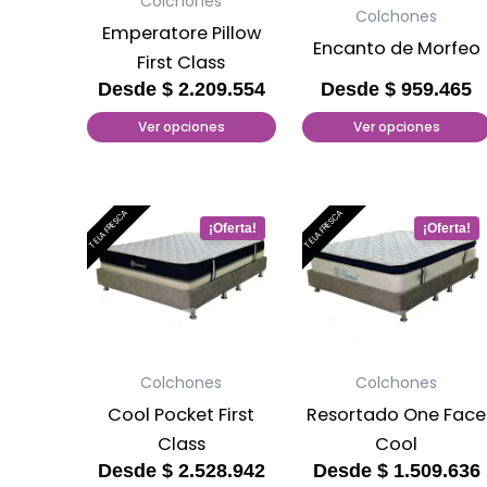
Colchones
opciones
opciones
Colchones
Emperatore Pillow
se
se
Encanto de Morfeo
First Class
pueden
pueden
Desde
$
2.209.554
Desde
$
959.465
elegir
elegir
Ver opciones
Ver opciones
en
en
la
la
página
página
de
de
Este
Este
TELA FRESCA
TELA FRESCA
producto
producto
producto
producto
tiene
tiene
múltiples
múltiples
variantes.
variantes.
Las
Las
Colchones
Colchones
opciones
opciones
Cool Pocket First
Resortado One Face
se
se
Class
Cool
pueden
pueden
Desde
$
2.528.942
Desde
$
1.509.636
elegir
elegir