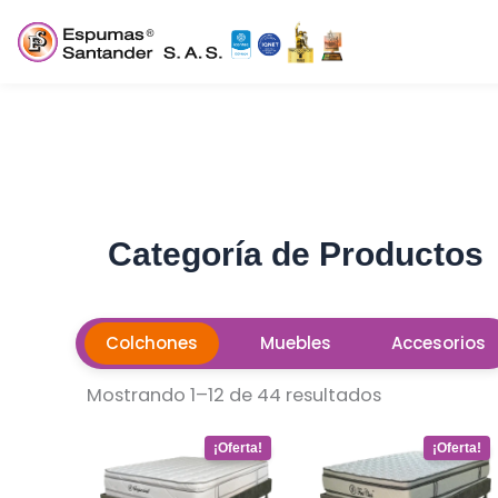
Ir
Descuentos increíbles en muebles y
al
colchones
contenido
Categoría de Productos
Colchones
Muebles
Accesorios
Mostrando 1–12 de 44 resultados
Este
Este
producto
producto