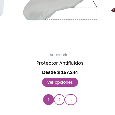
opciones
se
pueden
elegir
en
la
página
Accesorios
de
Protector Antifluídos
producto
Desde
$
157.244
Ver opciones
1
2
→