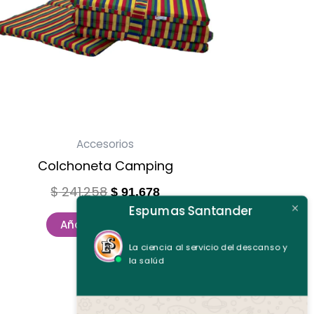
Accesorios
Colchoneta Camping
$
241.258
$
91.678
Espumas Santander
Añadir al carrito
La ciencia al servicio del descanso y
la salúd