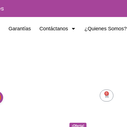
es
Garantías
Contáctanos
¿Quienes Somos?
0
Cart
Original
Current