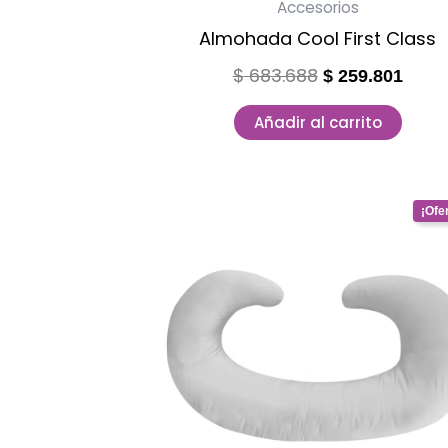
Accesorios
Almohada Cool First Class
$
683.688
$
259.801
Añadir al carrito
Original
Curr
price
price
was:
is:
$ 822.693.
$ 312