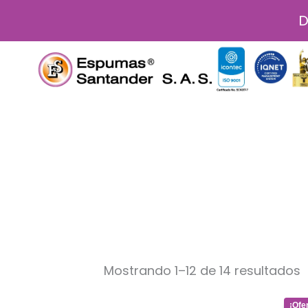
Ir
D
al
contenido
Mostrando 1–12 de 14 resultados
Original
Curr