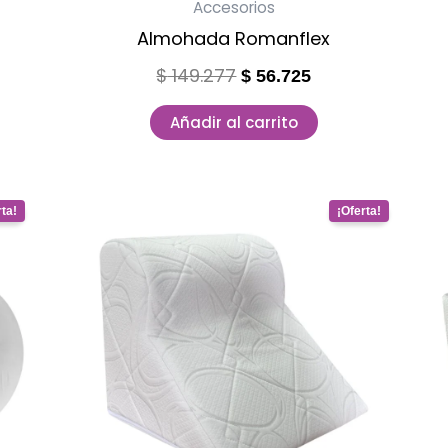
Accesorios
Almohada Romanflex
$
149.277
$
56.725
Añadir al carrito
ent
Original
Current
price
price
was:
is:
.623.
$ 432.224.
$ 164.245.