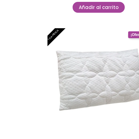
Añadir al carrito
Original
Curr
TELA FRESCA
price
price
was:
is:
$ 683.688.
$ 259