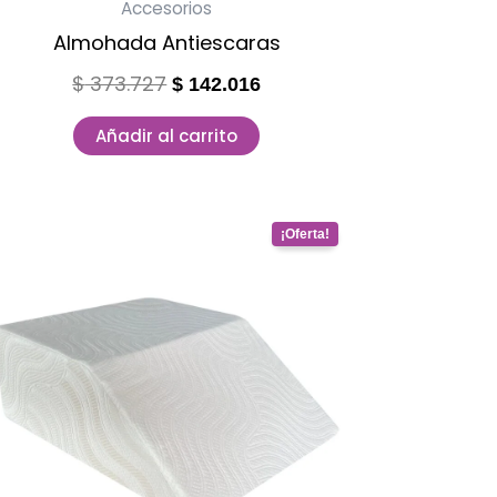
Accesorios
Almohada Antiescaras
$
373.727
$
142.016
Añadir al carrito
Original
Current
price
price
was:
is:
$ 290.684.
$ 110.460.