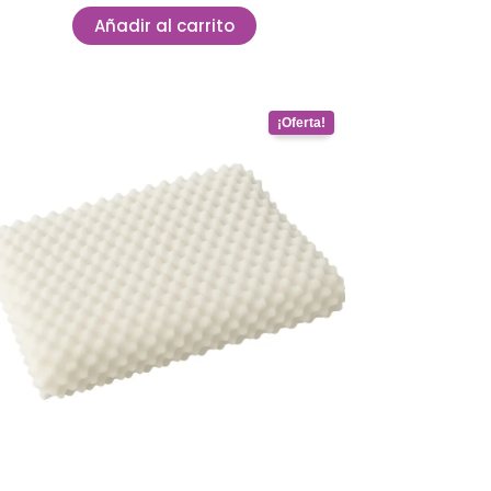
Añadir al carrito
Original
Current
price
price
was:
is:
$ 373.727.
$ 142.016.