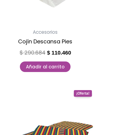
Accesorios
Cojín Descansa Pies
$
290.684
$
110.460
Añadir al carrito
Original
Current
price
price
was:
is:
$ 241.258.
$ 91.678.