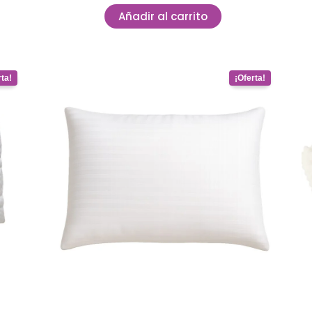
Añadir al carrito
ent
Original
Current
price
price
was:
is:
.801.
$ 149.277.
$ 56.725.