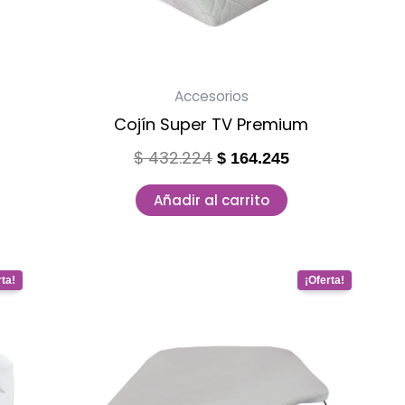
Accesorios
Cojín Super TV Premium
$
432.224
$
164.245
Añadir al carrito
nt
Este
producto
tiene
170.
múltiples
variantes.
Las