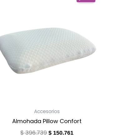
price
price
was:
is:
$ 396.739.
$ 150.761.
Accesorios
Almohada Pillow Confort
$
396.739
$
150.761