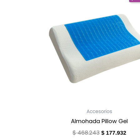
price
price
was:
is:
$ 468.243.
$ 177
Accesorios
Almohada Pillow Gel
$
468.243
$
177.932