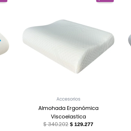
price
price
was:
is:
.932.
$ 340.202.
$ 129.277.
Accesorios
Almohada Ergonómica
Viscoelastica
$
340.202
$
129.277