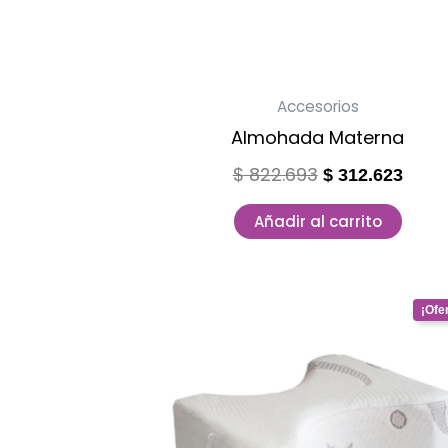
Accesorios
Almohada Materna
$
822.693
$
312.623
Añadir al carrito
Original
Curre
price
price
was:
is:
$ 242.552.
$ 92.