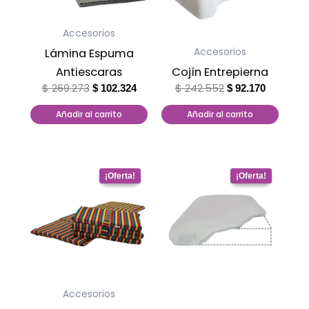
Accesorios
Accesorios
Lámina Espuma
Antiescaras
Cojín Entrepierna
$
269.273
$
242.552
$
102.324
$
92.170
Añadir al carrito
Añadir al carrito
Original
Current
Este
price
price
producto
was:
is:
tiene
$ 241.258.
$ 91.678.
múltiples
variantes.
Las
opciones
Accesorios
se