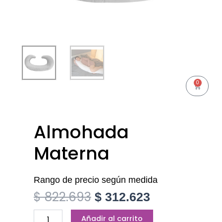
0
Cart
Almohada
Materna
Rango de precio según medida
$
822.693
Original
Current
$
312.623
Almohada
price
price
Añadir al carrito