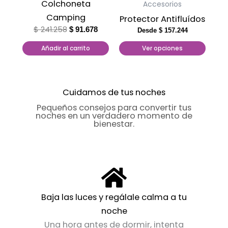
Colchoneta
Accesorios
pueden
Camping
Protector Antifluídos
elegir
$
241.258
$
91.678
Desde
$
157.244
en
la
Añadir al carrito
Ver opciones
página
de
producto
Cuidamos de tus noches
Pequeños consejos para convertir tus
noches en un verdadero momento de
bienestar.
Baja las luces y regálale calma a tu
noche
Una hora antes de dormir, intenta