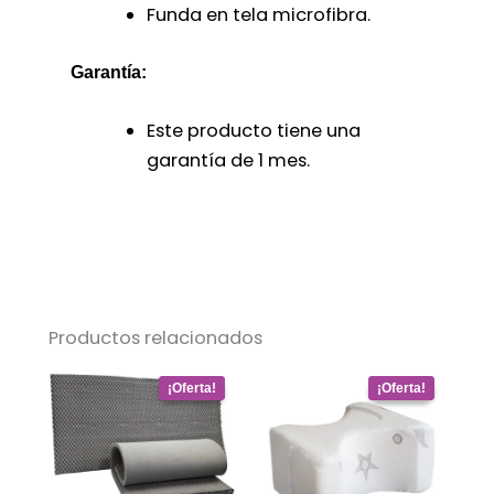
Funda en tela microfibra.
Garantía:
Este producto tiene una
garantía de 1 mes.
Productos relacionados
Original
Current
Original
Current
price
price
price
price
was:
is:
was:
is:
$ 269.273.
$ 102.324.
$ 242.552.
$ 92.170.