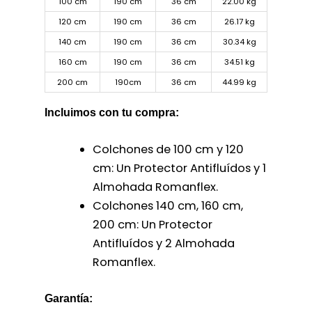
100 cm
190 cm
36 cm
22.00 kg
120 cm
190 cm
36 cm
26.17 kg
140 cm
190 cm
36 cm
30.34 kg
160 cm
190 cm
36 cm
34.51 kg
200 cm
190cm
36 cm
44.99 kg
Incluimos con tu compra:
Colchones de 100 cm y 120
cm: Un Protector Antifluídos y 1
Almohada Romanflex.
Colchones 140 cm, 160 cm,
200 cm: Un Protector
Antifluídos y 2 Almohada
Romanflex.
Garantía: