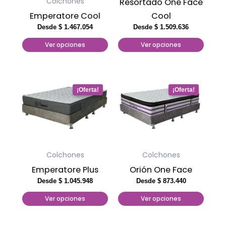
Colchones
Resortado One Face
se
se
Emperatore Cool
Cool
pueden
pueden
Desde
$
1.467.054
Desde
$
1.509.636
elegir
elegir
Ver opciones
Ver opciones
en
en
la
la
página
página
Este
Este
de
de
producto
producto
producto
producto
tiene
tiene
múltiples
múltiples
variantes.
variantes.
Las
Las
Colchones
Colchones
opciones
opciones
Emperatore Plus
Orión One Face
se
se
Desde
$
1.045.948
Desde
$
873.440
pueden
pueden
Ver opciones
Ver opciones
elegir
elegir
en
en