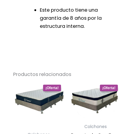
Este producto tiene una
garantía de 8 años por la
estructura interna.
Productos relacionados
Este
Este
producto
producto
tiene
tiene
múltiples
múltiples
variantes.
variantes.
Las
Las
Colchones
opciones
opciones