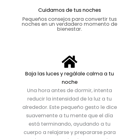
la
la
Cuidamos de tus noches
página
página
Pequeños consejos para convertir tus
de
de
noches en un verdadero momento de
bienestar.
producto
producto
Baja las luces y regálale calma a tu
noche
Una hora antes de dormir, intenta
reducir la intensidad de la luz a tu
alrededor. Este pequeño gesto le dice
suavemente a tu mente que el día
está terminando, ayudando a tu
cuerpo a relajarse y prepararse para