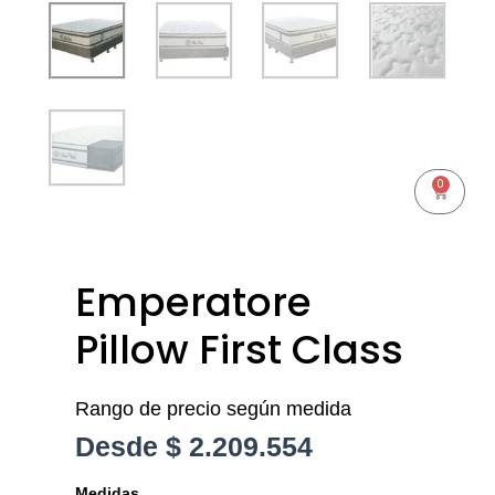
0
Cart
Emperatore
Pillow First Class
Rango de precio según medida
Desde
$
2.209.554
Emperatore
Medidas