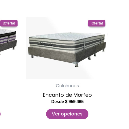
Este
to
producto
tiene
s
múltiples
s.
variantes.
Las
es
opciones
se
Colchones
pueden
Encanto de Morfeo
elegir
Desde
$
959.465
en
la
Ver opciones
página