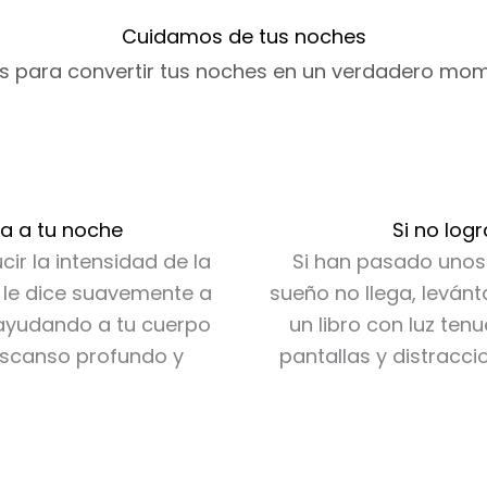
de
de
producto
produc
Cuidamos de tus noches
 para convertir tus noches en un verdadero mom
ma a tu noche
Si no log
ir la intensidad de la
Si han pasado unos
o le dice suavemente a
sueño no llega, levánt
 ayudando a tu cuerpo
un libro con luz tenu
escanso profundo y
pantallas y distraccio