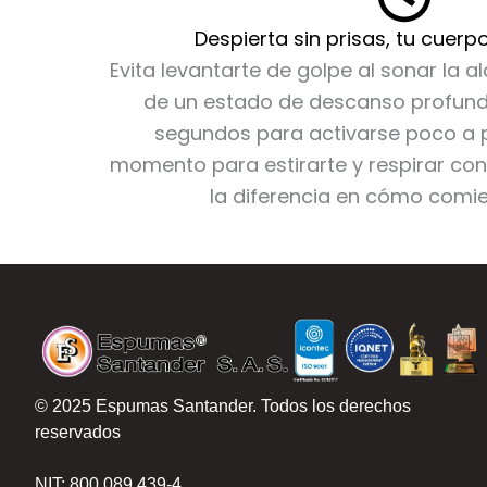
Despierta sin prisas, tu cuer
Evita levantarte de golpe al sonar la a
de un estado de descanso profund
segundos para activarse poco a 
momento para estirarte y respirar c
la diferencia en cómo comie
© 2025 Espumas Santander. Todos los derechos
reservados
NIT: 800.089.439-4