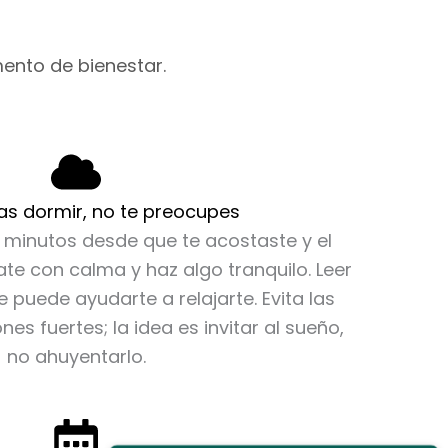
de
to
producto
ento de bienestar.
ras dormir, no te preocupes
 minutos desde que te acostaste y el
ate con calma y haz algo tranquilo. Leer
e puede ayudarte a relajarte. Evita las
nes fuertes; la idea es invitar al sueño,
no ahuyentarlo.