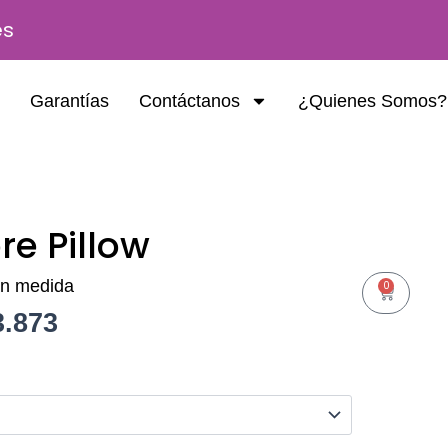
es
Garantías
Contáctanos
¿Quienes Somos?
e Pillow
ún medida
0
Cart
3.873