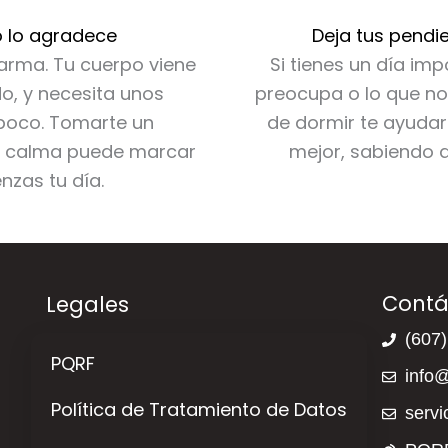
po lo agradece
Deja tus pendie
larma. Tu cuerpo viene
Si tienes un día imp
o, y necesita unos
preocupa o lo que no 
poco. Tomarte un
de dormir te ayudar
on calma puede marcar
mejor, sabiendo 
nzas tu día.
Contá
Legales
(607
PQRF
info
Política de Tratamiento de Datos
serv