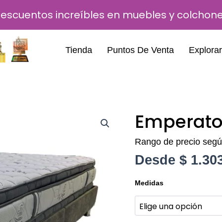
escuentos increíbles en muebles y colchon
Tienda
Puntos De Venta
Explorar
Emperator
Rango de precio seg
Desde
$
1.30
Emperatore
Medidas
Pillow
cantidad