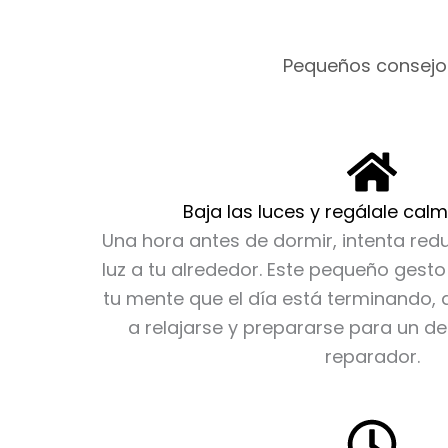
de
producto
Pequeños consejos
Baja las luces y regálale cal
Una hora antes de dormir, intenta reduc
luz a tu alrededor. Este pequeño gest
tu mente que el día está terminando,
a relajarse y prepararse para un d
reparador.