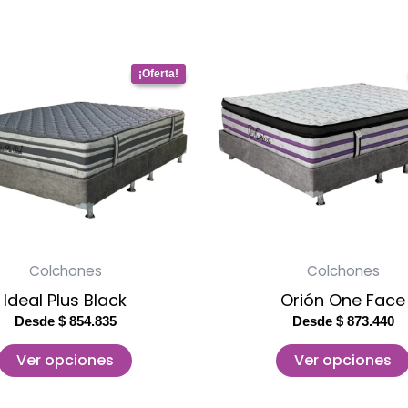
Este
Este
producto
produc
tiene
tiene
múltiples
múltiple
variantes.
variante
Las
Las
opciones
opcion
se
se
Colchones
Colchones
pueden
pueden
Ideal Plus Black
Orión One Face
elegir
elegir
Desde
$
854.835
Desde
$
873.440
en
en
la
la
Ver opciones
Ver opciones
página
página