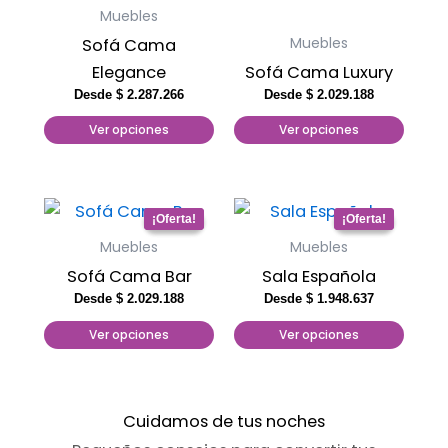
tiene
tiene
Muebles
múltiples
múltiples
Muebles
Sofá Cama
variantes.
variantes.
Elegance
Sofá Cama Luxury
Las
Las
Desde
$
2.287.266
Desde
$
2.029.188
opciones
opciones
Ver opciones
Ver opciones
se
se
pueden
pueden
elegir
elegir
Este
Este
en
en
producto
producto
Muebles
Muebles
la
la
tiene
tiene
página
página
Sofá Cama Bar
Sala Española
múltiples
múltiples
Desde
$
2.029.188
Desde
$
1.948.637
de
de
variantes.
variantes.
producto
producto
Ver opciones
Ver opciones
Las
Las
opciones
opciones
se
se
Cuidamos de tus noches
pueden
pueden