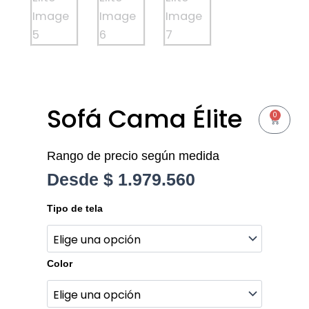
Sofá Cama Élite
0
Cart
Rango de precio según medida
Desde
$
1.979.560
Sofá
Tipo de tela
Cama
Élite
cantidad
Color