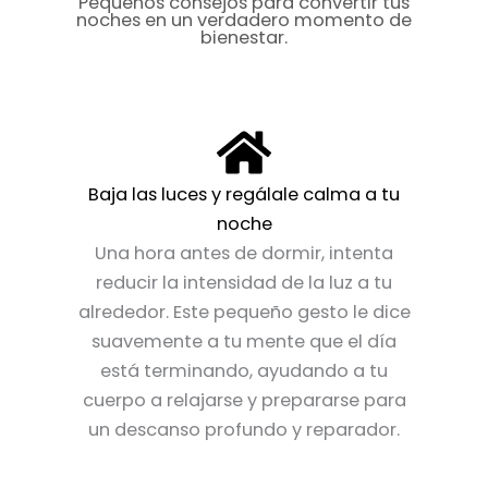
Pequeños consejos para convertir tus
elegir
elegir
noches en un verdadero momento de
en
en
bienestar.
la
la
página
página
de
de
producto
producto
Baja las luces y regálale calma a tu
noche
Una hora antes de dormir, intenta
reducir la intensidad de la luz a tu
alrededor. Este pequeño gesto le dice
suavemente a tu mente que el día
está terminando, ayudando a tu
cuerpo a relajarse y prepararse para
un descanso profundo y reparador.