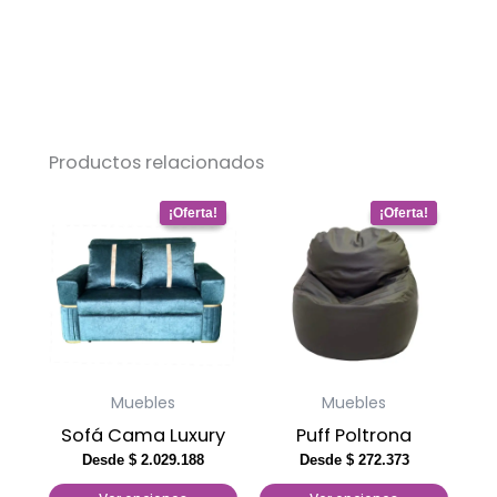
Productos relacionados
Este
Este
producto
producto
tiene
tiene
múltiples
múltiples
variantes.
variantes.
Las
Las
opciones
opciones
Muebles
Muebles
se
se
Sofá Cama Luxury
Puff Poltrona
pueden
pueden
Desde
$
2.029.188
Desde
$
272.373
elegir
elegir