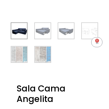
0
Cart
Sala Cama
Angelita