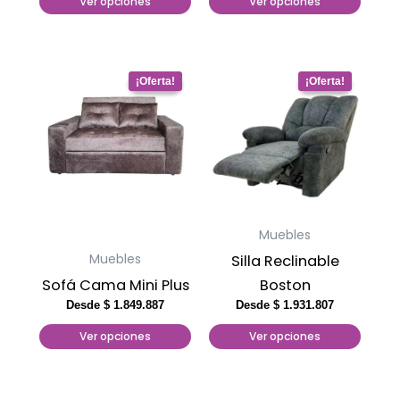
Ver opciones
Ver opciones
en
en
la
la
página
página
Este
Este
de
de
producto
producto
producto
producto
tiene
tiene
múltiples
múltiples
variantes.
variantes.
Las
Las
opciones
opciones
Muebles
se
se
Muebles
Silla Reclinable
pueden
pueden
Sofá Cama Mini Plus
Boston
elegir
elegir
Desde
$
1.849.887
Desde
$
1.931.807
en
en
Ver opciones
Ver opciones
la
la
página
página
de
de