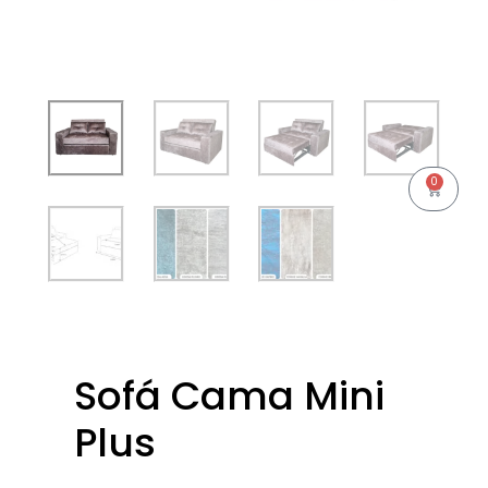
0
Cart
Sofá Cama Mini
Plus