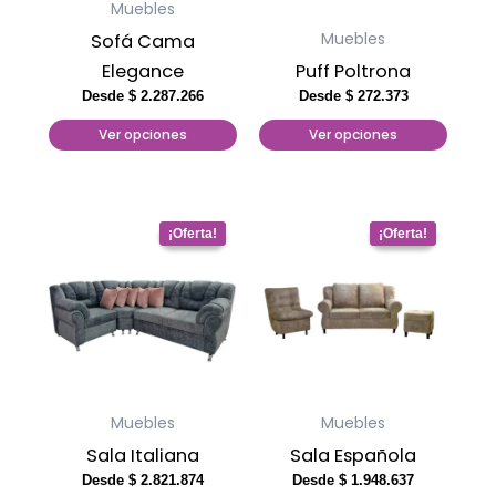
Muebles
se
se
Muebles
Sofá Cama
pueden
pueden
Elegance
Puff Poltrona
elegir
elegir
Desde
$
2.287.266
Desde
$
272.373
en
en
Ver opciones
Ver opciones
la
la
página
página
de
de
Este
Este
producto
producto
producto
producto
tiene
tiene
múltiples
múltiples
variantes.
variantes.
Las
Las
opciones
opciones
Muebles
Muebles
se
se
Sala Italiana
Sala Española
pueden
pueden
Desde
$
2.821.874
Desde
$
1.948.637
elegir
elegir