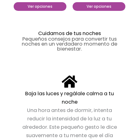
Ver opciones
Ver opciones
en
en
la
la
página
página
de
de
Cuidamos de tus noches
Pequeños consejos para convertir tus
producto
producto
noches en un verdadero momento de
bienestar.
Baja las luces y regálale calma a tu
noche
Una hora antes de dormir, intenta
reducir la intensidad de la luz a tu
alrededor. Este pequeño gesto le dice
suavemente a tu mente que el día